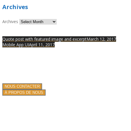
Archives
Archives
Quote post with featured image and excerpt
March 12, 2017
Mobile App UI
April 11, 2017
Nous sommes spécialiste de la projection de produits isolants et
ignifuges !
Nous proposons nos services dans toute la France.
Une équipe de professionnels depuis plus de 13 ans.
NOUS CONTACTER
À PROPOS DE NOUS
PRESTATIONS DE SERVICE
Toiture plate commerciale
Toiture en mousse pulvérisée