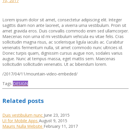
10, 2017
Lorem ipsum dolor sit amet, consectetur adipiscing elit. Integer
sagittis diam non ante laoreet, a viverra urna vestibulum. Proin sit
amet gravida eros. Duis convallis commodo enim sed ullamcorper.
Maecenas non urna id mi vestibulum vehicula eu vitae felis. Cras
sollicitudin magna risus, ac scelerisque ligula iaculis ac. Curabitur
venenatis fermentum nulla, sit amet commodo nunc ultricies id.
Donec turpis quam, dignissim cursus augue non, sodales varius
augue. Nunc at tempus massa, eget mattis sem. Maecenas
sollicitudin sollicitudin venenatis. Ut ac bibendum lorem.
/2017/04/11/mountain-video-embeded/
Tags
DESIGN
Related posts
Duis vestibulum nunc
June 23, 2015
UI for Mobile Apps
August 9, 2015
Mauris Nulla Website
February 11, 2017