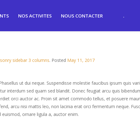
ENTS
NOS ACTIVITES
NOUS CONTACTER
.
sonry sidebar 3 columns
.
Posted
May 11, 2017
. Phasellus ut dui neque. Suspendisse molestie faucibus ipsum quis va
itur interdum sed quam sed blandit. Donec feugiat arcu quis bibendu
perdiet orci auctor ac. Proin sit amet commodo tellus, et posuere maur
fend, arcu nisi mattis leo, non lacinia erat orci fermentum neque. Fus
l euismod, ornare ligula a, auctor enim.