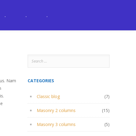
.
.
.
Search
for:
rius. Nam
CATEGORIES
m
is.
Classic blog
(7)
ce
Masonry 2 columns
(15)
Masonry 3 columns
(5)