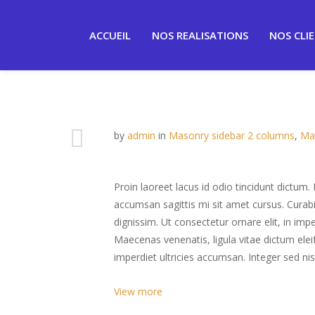
ACCUEIL
NOS REALISATIONS
NOS CLI
by
admin
in
Masonry sidebar 2 columns
,
Ma
Proin laoreet lacus id odio tincidunt dictum
accumsan sagittis mi sit amet cursus. Curab
dignissim. Ut consectetur ornare elit, in im
Maecenas venenatis, ligula vitae dictum elei
imperdiet ultricies accumsan. Integer sed nis
View more