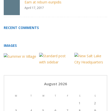
Eam at rebum euripidis
April 17, 2017
RECENT COMMENTS
IMAGES
August 2026
M
T
W
T
F
S
S
1
2
3
4
5
6
7
8
9