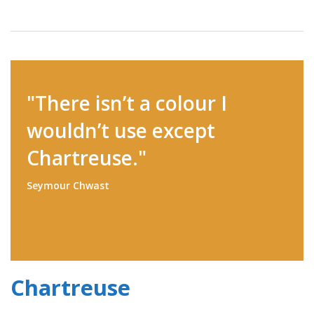
"There isn’t a colour I
wouldn’t use except
Chartreuse."
Seymour Chwast
Chartreuse