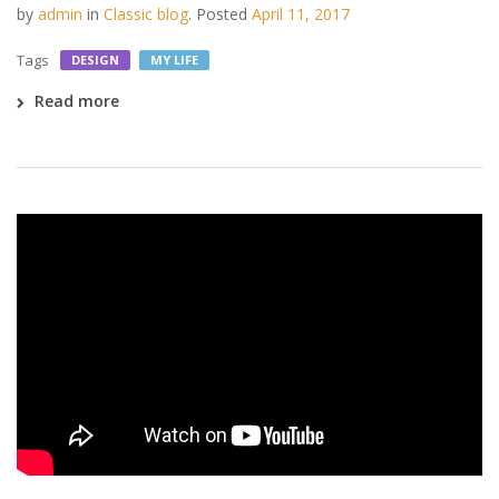
by
admin
in
Classic blog
.
Posted
April 11, 2017
Tags
DESIGN
MY LIFE
Read more