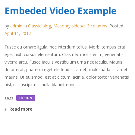
Embeded Video Example
by
admin
in
Classic blog
,
Masonry sidebar 3 columns
.
Posted
April 11, 2017
Fusce eu ornare ligula, nec interdum tellus. Morbi tempus erat
eget nibh cursus elementum. Cras nec mollis enim, venenatis
viverra arcu. Fusce iaculis vestibulum urna nec iaculis. Mauris
dolor erat, pharetra eget eleifend sit amet, malesuada sit amet
mauris. Ut euismod, est at dictum lacinia, dolor tortor venenatis
nisl, ut suscipit nisl nulla blandit nunc. ...
Tags
DESIGN
Read more