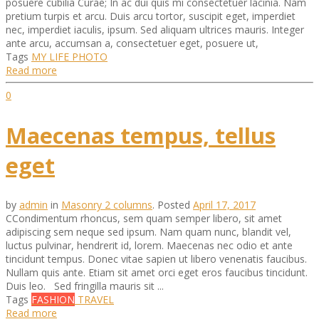
posuere cubilia Curae; In ac dui quis mi consectetuer lacinia. Nam
pretium turpis et arcu. Duis arcu tortor, suscipit eget, imperdiet
nec, imperdiet iaculis, ipsum. Sed aliquam ultrices mauris. Integer
ante arcu, accumsan a, consectetuer eget, posuere ut,
Tags
MY LIFE
PHOTO
Read more
0
Maecenas tempus, tellus
eget
by
admin
in
Masonry 2 columns
.
Posted
April 17, 2017
СCondimentum rhoncus, sem quam semper libero, sit amet
adipiscing sem neque sed ipsum. Nam quam nunc, blandit vel,
luctus pulvinar, hendrerit id, lorem. Maecenas nec odio et ante
tincidunt tempus. Donec vitae sapien ut libero venenatis faucibus.
Nullam quis ante. Etiam sit amet orci eget eros faucibus tincidunt.
Duis leo. Sed fringilla mauris sit ...
Tags
FASHION
TRAVEL
Read more