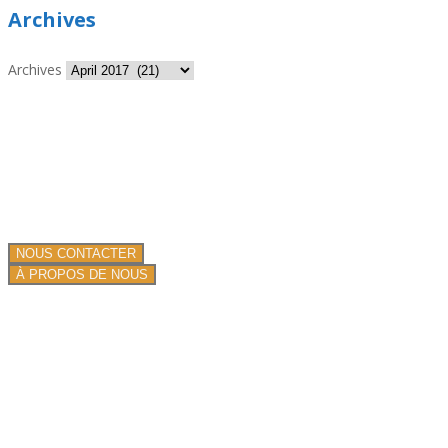
Archives
Archives
Nous sommes spécialiste de la projection de produits isolants et
ignifuges !
Nous proposons nos services dans toute la France.
Une équipe de professionnels depuis plus de 13 ans.
NOUS CONTACTER
À PROPOS DE NOUS
PRESTATIONS DE SERVICE
Toiture plate commerciale
Toiture en mousse pulvérisée
Systèmes de toiture traditionnels
Mousse de pulvérisation commerciale et industrielle