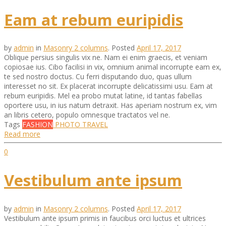
Eam at rebum euripidis
by
admin
in
Masonry 2 columns
.
Posted
April 17, 2017
Oblique persius singulis vix ne. Nam ei enim graecis, et veniam
copiosae ius. Cibo facilisi in vix, omnium animal incorrupte eam ex,
te sed nostro doctus. Cu ferri disputando duo, quas ullum
interesset no sit. Ex placerat incorrupte delicatissimi usu. Eam at
rebum euripidis. Mel ea probo mutat latine, id tantas fabellas
oportere usu, in ius natum detraxit. Has aperiam nostrum ex, vim
an libris cetero, populo omnesque tractatos vel ne.
Tags
FASHION
PHOTO
TRAVEL
Read more
0
Vestibulum ante ipsum
by
admin
in
Masonry 2 columns
.
Posted
April 17, 2017
Vestibulum ante ipsum primis in faucibus orci luctus et ultrices