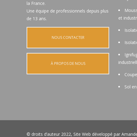
la France.
Mouss
Une équipe de professionnels depuis plus
et industr
de 13 ans.
Isolat
NOUS CONTACTER
Isolat
Ignifu
industriel
À PROPOS DE NOUS
Coupe
Sol en
© droits d’auteur 2022, Site Web développé par
Amand