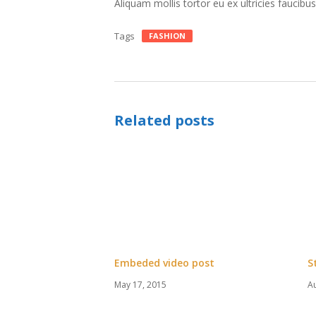
Aliquam mollis tortor eu ex ultricies faucibus.
Tags
FASHION
Related posts
Embeded video post
S
May 17, 2015
A