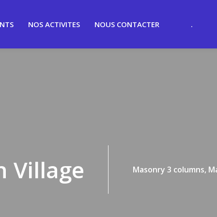
ENTS
NOS ACTIVITES
NOUS CONTACTER
.
 Village
Masonry 3 columns,
Ma