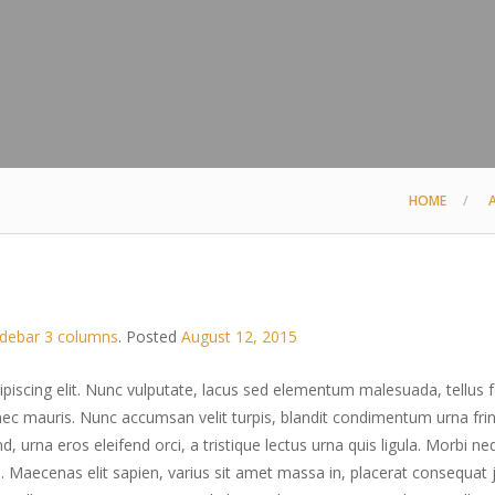
HOME
debar 3 columns
.
Posted
August 12, 2015
iscing elit. Nunc vulputate, lacus sed elementum malesuada, tellus f
 nec mauris. Nunc accumsan velit turpis, blandit condimentum urna fring
nd, urna eros eleifend orci, a tristique lectus urna quis ligula. Morbi n
m. Maecenas elit sapien, varius sit amet massa in, placerat consequat 