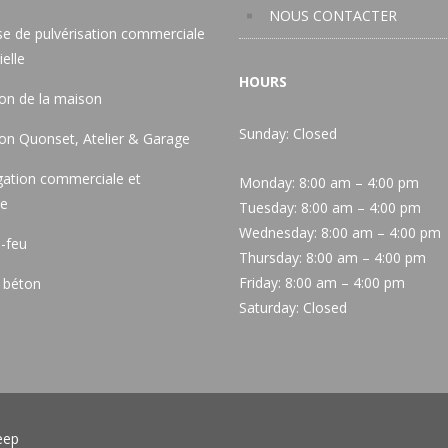
NOUS CONTACTER
e de pulvérisation commerciale
ielle
HOURS
ion de la maison
Sunday: Closed
ion Quonset, Atelier & Garage
gation commerciale et
Monday:
8:00 am – 4:00 pm
le
Tuesday:
8:00 am – 4:00 pm
Wednesday:
8:00 am – 4:00 pm
-feu
Thursday:
8:00 am – 4:00 pm
Friday:
8:00 am – 4:00 pm
 béton
Saturday:
Closed
eep