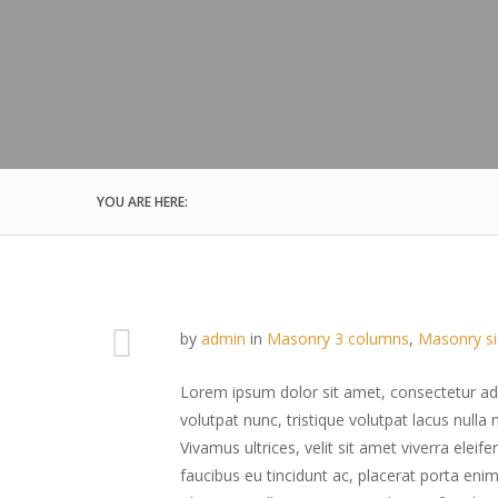
YOU ARE HERE:
by
admin
in
Masonry 3 columns
,
Masonry si
Lorem ipsum dolor sit amet, consectetur adip
volutpat nunc, tristique volutpat lacus nulla
Vivamus ultrices, velit sit amet viverra eleife
faucibus eu tincidunt ac, placerat porta eni