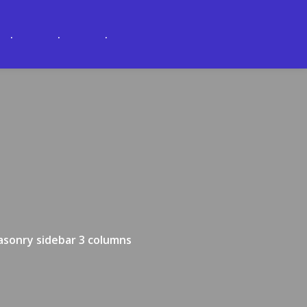
.
.
.
sonry sidebar 3 columns