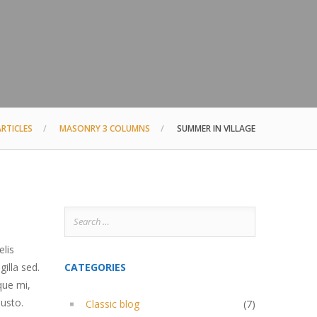
ARTICLES
MASONRY 3 COLUMNS
SUMMER IN VILLAGE
Search
for:
elis
illa sed.
CATEGORIES
eque mi,
justo.
Classic blog
(7)