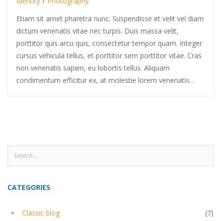
Identity
/
Photography
Etiam sit amet pharetra nunc. Suspendisse et velit vel diam
dictum venenatis vitae nec turpis. Duis massa velit,
porttitor quis arcu quis, consectetur tempor quam. Integer
cursus vehicula tellus, et porttitor sem porttitor vitae. Cras
non venenatis sapien, eu lobortis tellus. Aliquam
condimentum efficitur ex, at molestie lorem venenatis…
Search
for:
CATEGORIES
Classic blog
(7)