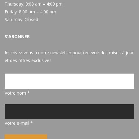
Thursday:
8:00 am – 4:00 pm
Friday:
8:00 am – 4:00 pm
Saturday:
Closed
S'ABONNER
Inscrivez-vous à notre newsletter pour recevoir des mises à jour
et des offres exclusives
Votre nom *
Votre e-mail *