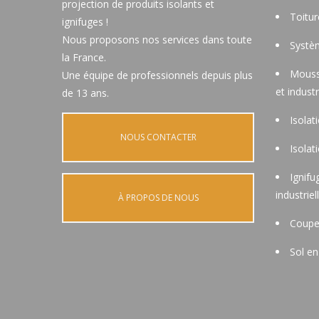
projection de produits isolants et
Toitu
ignifuges !
Nous proposons nos services dans toute
Systèm
la France.
Mouss
Une équipe de professionnels depuis plus
et industr
de 13 ans.
Isolat
NOUS CONTACTER
Isolat
Ignifu
industriel
À PROPOS DE NOUS
Coupe
Sol en