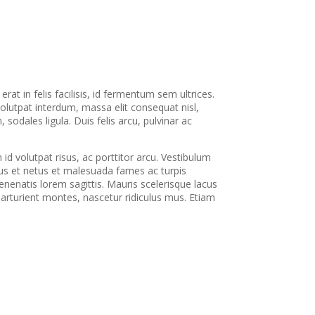
rat in felis facilisis, id fermentum sem ultrices.
lutpat interdum, massa elit consequat nisl,
 sodales ligula. Duis felis arcu, pulvinar ac
d volutpat risus, ac porttitor arcu. Vestibulum
ctus et netus et malesuada fames ac turpis
nenatis lorem sagittis. Mauris scelerisque lacus
parturient montes, nascetur ridiculus mus. Etiam