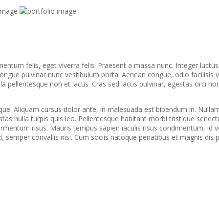
entum felis, eget viverra felis. Praesent a massa nunc. Integer luctus e
gue pulvinar nunc vestibulum porta. Aenean congue, odio facilisis vo
illa pellentesque non et lacus. Cras sed lacus pulvinar, egestas orci non,
que. Aliquam cursus dolor ante, in malesuada est bibendum in. Nullam i
stas nulla turpis quis leo. Pellentesque habitant morbi tristique sene
ermentum risus. Mauris tempus sapien iaculis risus condimentum, id ve
d, semper convallis nisi. Cum sociis natoque penatibus et magnis dis 