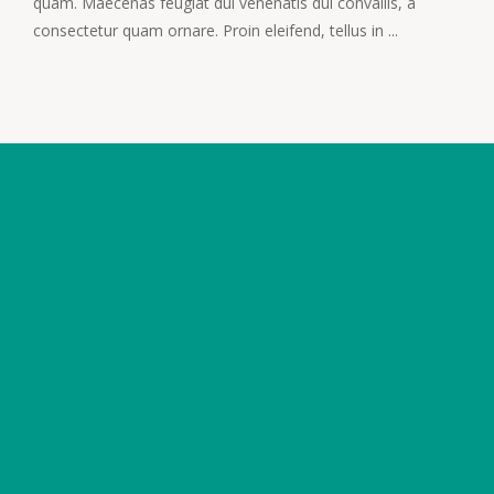
quam. Maecenas feugiat dui venenatis dui convallis, a
consectetur quam ornare. Proin eleifend, tellus in ...