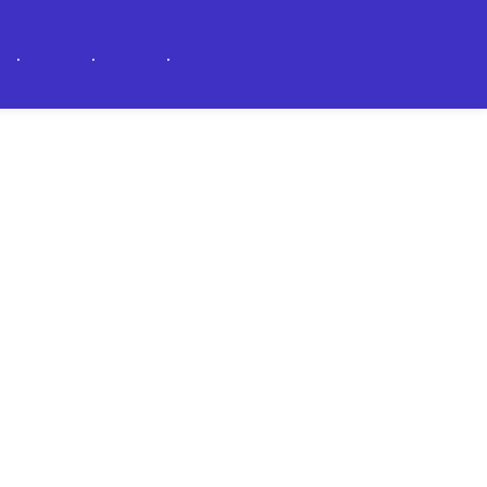
.
.
.