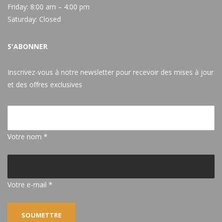
Friday:
8:00 am – 4:00 pm
Saturday:
Closed
S'ABONNER
Inscrivez-vous à notre newsletter pour recevoir des mises à jour
et des offres exclusives
Votre nom *
Votre e-mail *