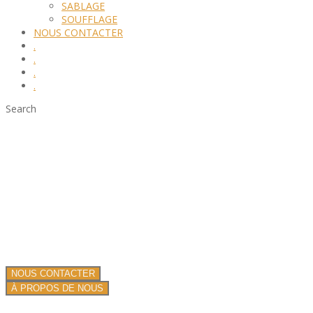
SABLAGE
SOUFFLAGE
NOUS CONTACTER
.
.
.
.
Search
Right sidebar menu
Nous sommes spécialiste de la projection de produits isolants et
ignifuges !
Nous proposons nos services dans toute la France.
Une équipe de professionnels depuis plus de 13 ans.
NOUS CONTACTER
À PROPOS DE NOUS