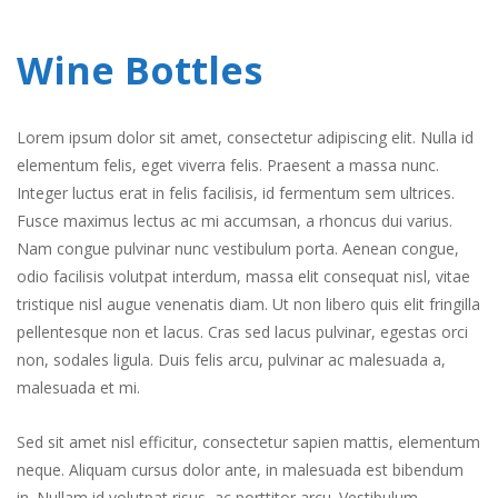
Wine Bottles
Lorem ipsum dolor sit amet, consectetur adipiscing elit. Nulla id
elementum felis, eget viverra felis. Praesent a massa nunc.
Integer luctus erat in felis facilisis, id fermentum sem ultrices.
Fusce maximus lectus ac mi accumsan, a rhoncus dui varius.
Nam congue pulvinar nunc vestibulum porta. Aenean congue,
odio facilisis volutpat interdum, massa elit consequat nisl, vitae
tristique nisl augue venenatis diam. Ut non libero quis elit fringilla
pellentesque non et lacus. Cras sed lacus pulvinar, egestas orci
non, sodales ligula. Duis felis arcu, pulvinar ac malesuada a,
malesuada et mi.
Sed sit amet nisl efficitur, consectetur sapien mattis, elementum
neque. Aliquam cursus dolor ante, in malesuada est bibendum
in. Nullam id volutpat risus, ac porttitor arcu. Vestibulum