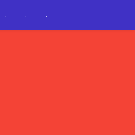
.
.
.