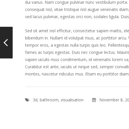
dui varius. Nam congue pulvinar nunc vestibulum porta. 
consequat nisl, vitae tristique nisl augue venenatis diam. 
sed lacus pulvinar, egestas orci non, sodales ligula. Dui
Sed sit amet nisl efficitur, consectetur sapien mattis,
bibendum in. Nullam id volutpat risus, ac porttitor arcu.
tempor eros, a egestas nulla turpis quis leo. Pellentes
fames ac turpis egestas. Duis nec congue lectus. Mauri
sapien iaculis risus condimentum, id venenatis lorem sa
Curabitur est ante, iaculis ut neque sed, semper convall
montes, nascetur ridiculus mus. Etiam eu porttitor diam
3d
,
bathroom
,
visualisation
November 8, 2