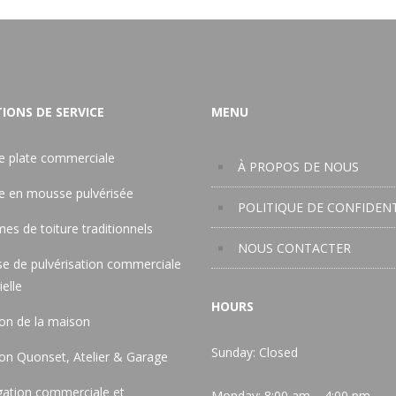
IONS DE SERVICE
MENU
re plate commerciale
À PROPOS DE NOUS
re en mousse pulvérisée
POLITIQUE DE CONFIDENT
es de toiture traditionnels
NOUS CONTACTER
e de pulvérisation commerciale
ielle
HOURS
ion de la maison
Sunday: Closed
ion Quonset, Atelier & Garage
gation commerciale et
Monday:
8:00 am – 4:00 pm