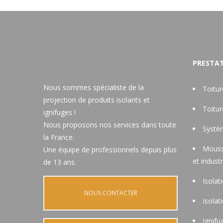
PRESTAT
Nous sommes spécialiste de la
Toitu
projection de produits isolants et
Toitu
ignifuges !
Nous proposons nos services dans toute
Systèm
la France.
Mouss
Une équipe de professionnels depuis plus
et industr
de 13 ans.
Isolat
NOUS CONTACTER
Isolat
Ignifu