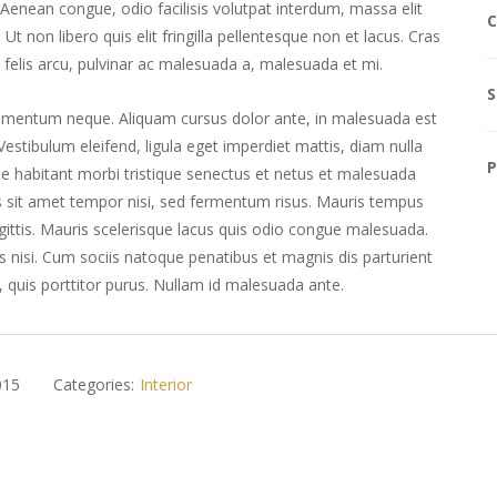
Aenean congue, odio facilisis volutpat interdum, massa elit
C
Ut non libero quis elit fringilla pellentesque non et lacus. Cras
s felis arcu, pulvinar ac malesuada a, malesuada et mi.
S
 elementum neque. Aliquam cursus dolor ante, in malesuada est
 Vestibulum eleifend, ligula eget imperdiet mattis, diam nulla
P
que habitant morbi tristique senectus et netus et malesuada
s sit amet tempor nisi, sed fermentum risus. Mauris tempus
gittis. Mauris scelerisque lacus quis odio congue malesuada.
is nisi. Cum sociis natoque penatibus et magnis dis parturient
, quis porttitor purus. Nullam id malesuada ante.
015
Categories:
Interior