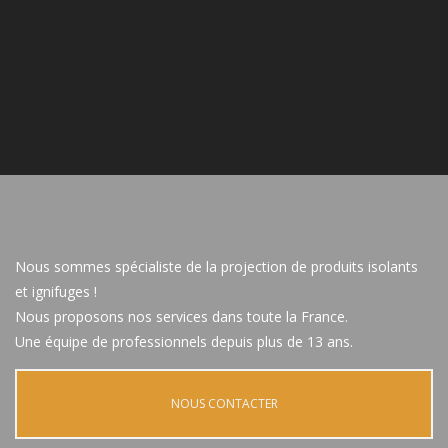
Nous sommes spécialiste de la projection de produits isolants
et ignifuges !
Nous proposons nos services dans toute la France.
Une équipe de professionnels depuis plus de 13 ans.
NOUS CONTACTER