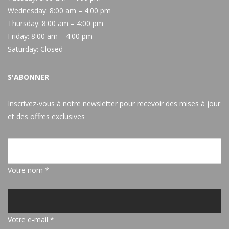
Wednesday:
8:00 am – 4:00 pm
Thursday:
8:00 am – 4:00 pm
Friday:
8:00 am – 4:00 pm
Saturday:
Closed
S'ABONNER
Inscrivez-vous à notre newsletter pour recevoir des mises à jour
et des offres exclusives
Votre nom *
Votre e-mail *