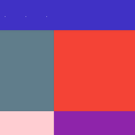
.
.
.