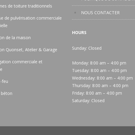
es de toiture traditionnels
NOUS CONTACTER
e de pulvérisation commerciale
ielle
HOURS
ion de la maison
Sunday: Closed
ion Quonset, Atelier & Garage
gation commerciale et
Monday:
8:00 am – 4:00 pm
le
Tuesday:
8:00 am – 4:00 pm
Wednesday:
8:00 am – 4:00 pm
-feu
Thursday:
8:00 am – 4:00 pm
Friday:
8:00 am – 4:00 pm
 béton
Saturday:
Closed