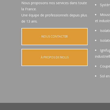
Nous proposons nos services dans toute
Systèm
la France.
Mouss
Une équipe de professionnels depuis plus
et industr
de 13 ans.
Isolat
NOUS CONTACTER
Isolat
Ignifu
industriel
À PROPOS DE NOUS
Coupe
Sol en