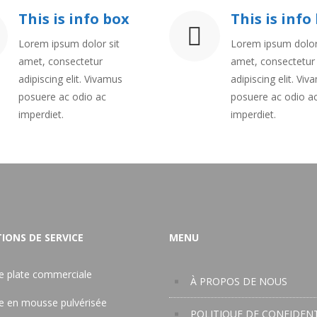
This is info box
This is info
Lorem ipsum dolor sit
Lorem ipsum dolor
amet, consectetur
amet, consectetur
adipiscing elit. Vivamus
adipiscing elit. Vi
posuere ac odio ac
posuere ac odio a
imperdiet.
imperdiet.
IONS DE SERVICE
MENU
re plate commerciale
À PROPOS DE NOUS
re en mousse pulvérisée
POLITIQUE DE CONFIDENT