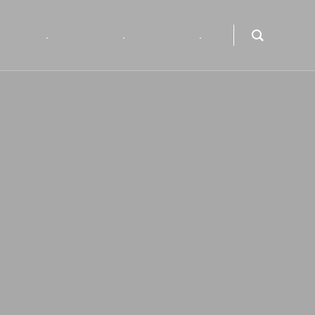
.
.
.