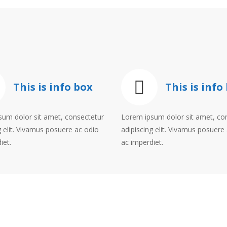
This is info box
This is info
sum dolor sit amet, consectetur
Lorem ipsum dolor sit amet, co
g elit. Vivamus posuere ac odio
adipiscing elit. Vivamus posuere
iet.
ac imperdiet.