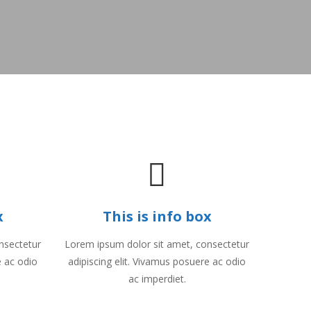
x
This is info box
nsectetur
Lorem ipsum dolor sit amet, consectetur
e ac odio
adipiscing elit. Vivamus posuere ac odio
ac imperdiet.