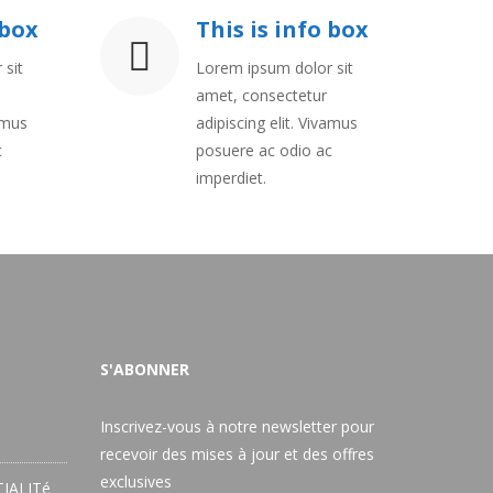
 box
This is info box
 sit
Lorem ipsum dolor sit
amet, consectetur
vamus
adipiscing elit. Vivamus
c
posuere ac odio ac
imperdiet.
S'ABONNER
Inscrivez-vous à notre newsletter pour
recevoir des mises à jour et des offres
exclusives
IALITé