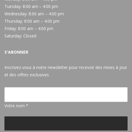
Tuesday:
8:00 am – 4:00 pm
Wednesday:
8:00 am – 4:00 pm
Thursday:
8:00 am – 4:00 pm
Friday:
8:00 am – 4:00 pm
Saturday:
Closed
S'ABONNER
Inscrivez-vous à notre newsletter pour recevoir des mises à jour
et des offres exclusives
Votre nom *